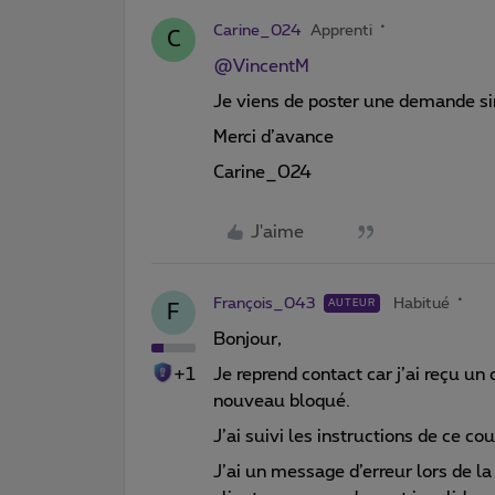
Carine_024
Apprenti
C
@VincentM
Je viens de poster une demande sim
Merci d’avance
Carine_024
J'aime
François_043
Habitué
AUTEUR
F
Bonjour,
+1
Je reprend contact car j’ai reçu u
nouveau bloqué.
J’ai suivi les instructions de ce cou
J’ai un message d’erreur lors de 