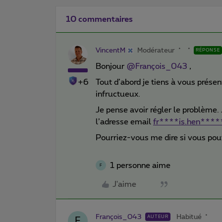
10 commentaires
VincentM
Modérateur
RÉPONSE
Bonjour
@François_043
,
+6
Tout d’abord je tiens à vous prése
infructueux.
Je pense avoir régler le problème
l’adresse email
fr****is.hen***
Pourriez-vous me dire si vous po
1 personne aime
F
J'aime
François_043
Habitué
AUTEUR
F