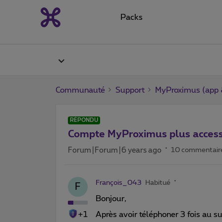
Packs
Communauté
Support
MyProximus (app &
RÉPONDU
Compte MyProximus plus access
Forum|Forum|6 years ago
10 commentair
François_043
Habitué
F
Bonjour,
+1
Après avoir téléphoner 3 fois au s