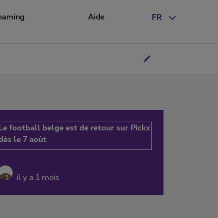
eaming
Aide
FR
Le football belge est de retour sur Pickx
dès le 7 août
il y a 1 mois