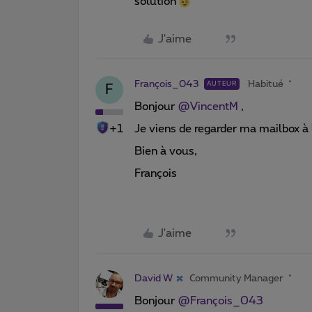
solution
J'aime
François_043
Habitué
AUTEUR
F
Bonjour
@VincentM
,
+1
Je viens de regarder ma mailbox à l’
Bien à vous,
François
J'aime
David W
Community Manager
Bonjour
@François_043