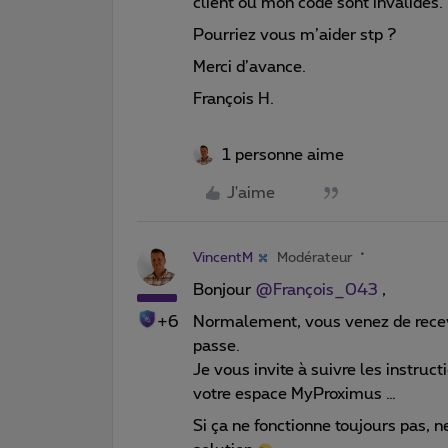
client ou mon code sont invalides.
Pourriez vous m’aider stp ?
Merci d’avance.
François H.
1 personne aime
J'aime
VincentM
Modérateur
Bonjour
@François_043
,
+6
Normalement, vous venez de rece
passe.
Je vous invite à suivre les instruc
votre espace MyProximus …
Si ça ne fonctionne toujours pas, n