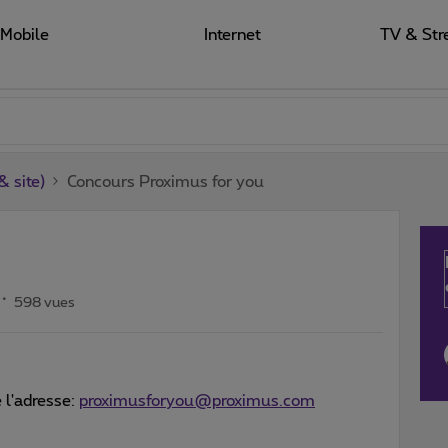
Mobile
Internet
TV & Str
 site)
Concours Proximus for you
598 vues
e l'adresse:
proximusforyou@proximus.com