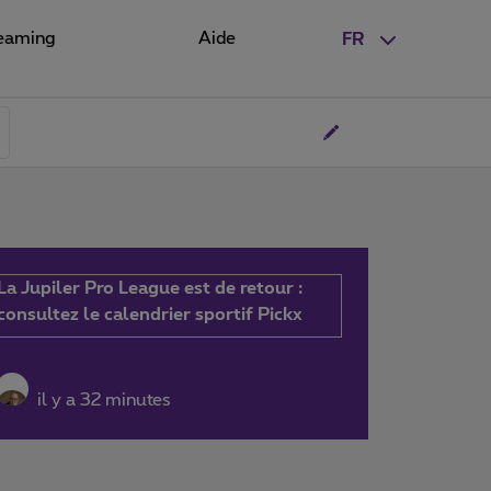
eaming
Aide
FR
La Jupiler Pro League est de retour :
consultez le calendrier sportif Pickx
il y a 32 minutes