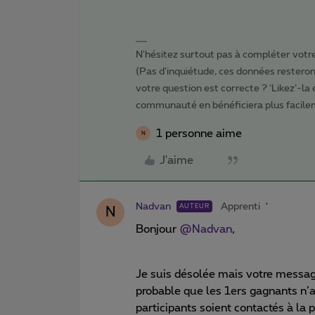
N'hésitez surtout pas à compléter votre 
(Pas d'inquiétude, ces données resteront
votre question est correcte ? ‘Likez’-la
communauté en bénéficiera plus facile
1 personne aime
N
J'aime
Nadvan
Apprenti
AUTEUR
N
Bonjour
@Nadvan
,
Je suis désolée mais votre message
probable que les 1ers gagnants n’
participants soient contactés à la p