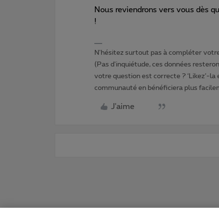
Nous reviendrons vers vous dès qu
!
N'hésitez surtout pas à compléter votre 
(Pas d'inquiétude, ces données resteront
votre question est correcte ? ‘Likez’-la
communauté en bénéficiera plus facile
J'aime