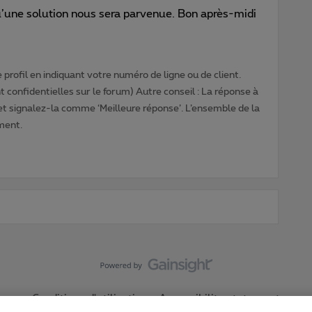
’une solution nous sera parvenue. Bon après-midi
profil en indiquant votre numéro de ligne ou de client.
 confidentielles sur le forum) Autre conseil : La réponse à
 et signalez-la comme ‘Meilleure réponse’. L’ensemble de la
ment.
Conditions d'utilisation
Accessibility statement