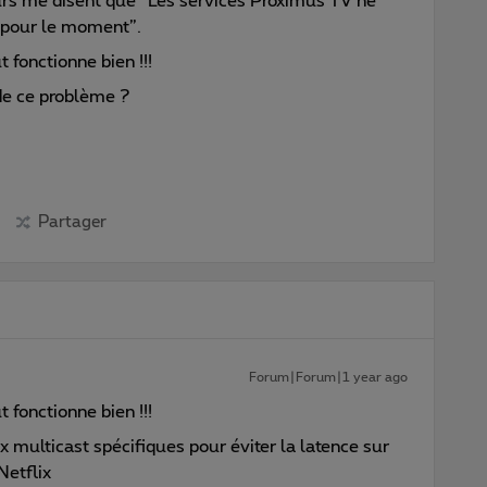
rs me disent que “Les services Proximus TV ne
s pour le moment”.
t fonctionne bien !!!
 de ce problème ?
Partager
Forum|Forum|1 year ago
t fonctionne bien !!!
x multicast spécifiques pour éviter la latence sur
Netflix