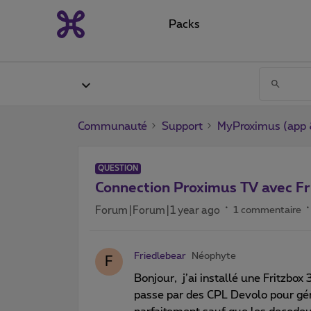
Packs
Communauté
Support
MyProximus (app &
QUESTION
Connection Proximus TV avec F
Forum|Forum|1 year ago
1 commentaire
Friedlebear
Néophyte
F
Bonjour, j’ai installé une Fritz
passe par des CPL Devolo pour gér