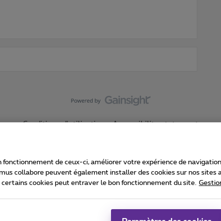
Conditions d'utilisation
Accessibility statement
 fonctionnement de ceux-ci, améliorer votre expérience de navigation, a
imus collabore peuvent également installer des cookies sur nos sites af
e certains cookies peut entraver le bon fonctionnement du site.
Gestio
Proximus
consommateur
Liste des prix et tarifs
Accessibilité
stion des cookies
Cookie manager
Coordonnées de l’entreprise
Ca
é conformément au droit belge.
Pr