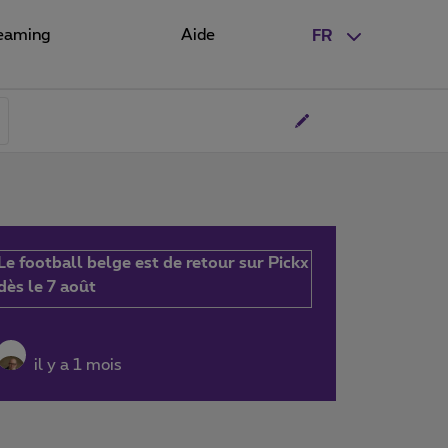
eaming
Aide
FR
Le football belge est de retour sur Pickx
dès le 7 août
il y a 1 mois