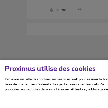
J'aime
Proximus utilise des cookies
Proximus installe des cookies sur ses sites web pour assurer le bon
base de vos centres d’intérêts. Les partenaires avec lesquels Prox
publicités susceptibles de vous intéresser. Attention, le blocage d
Tous droits réservés. ©
2026
Conditions générales, info 
Vie privée
Politique de ge
Ce site a été créé et est gér