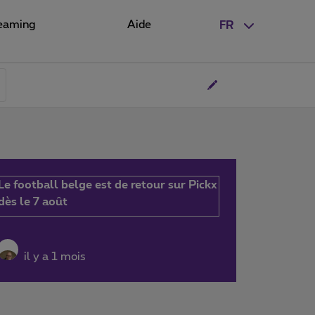
eaming
Aide
FR
Le football belge est de retour sur Pickx
dès le 7 août
il y a 1 mois