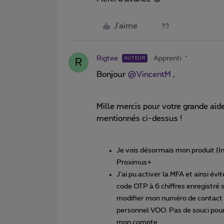
J'aime
Rigtee
Apprenti
AUTEUR
R
Bonjour
@VincentM
,
Mille mercis pour votre grande aide
mentionnés ci-dessus !
Je vois désormais mon produit (I
Proximus+
J’ai pu activer la MFA et ainsi év
code OTP à 6 chiffres enregistré s
modifier mon numéro de contact p
personnel VOO. Pas de souci pour
mon compte