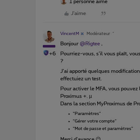
1 personne aime
J'aime
VincentM
Modérateur
Bonjour
@Rigtee
,
+6
Pourriez-vous, s’il vous plaît, v
?
J’ai apporté quelques modification
effectuiez un test.
Pour activer le MFA, vous pouvez le
Proximus +. µ
Dans la section MyProximus de Pro
“Paramètres”
“Gérer votre compte”
“Mot de passe et paramètres”
Merci d’avance 😉