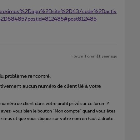
/myproximus%2Dapp%2Dsite%2D43/code%2Dactiv
2D68485?postid=812485#post812485
Forum|Forum|1 year ago
du problème rencontré.
ectivement aucun numéro de client lié à votre
numéro de client dans votre profil privé sur ce forum ?
A, avez-vous bien le bouton “Mon compte” quand vous êtes
imus et que vous cliquez sur votre nom en haut à droite