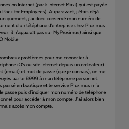
nnexion Internet (pack Internet Maxi) qui est payée
 Pack for Employees). Auparavant, j’étais déjà
t uniquement, j’ai donc conservé mon numéro de
alement d’un téléphone d’entreprise chez Proximus
ur, il n’apparaît pas sur MyProximus) ainsi que
O Mobile.
e nombreux problèmes pour me connecter à
hone iOS ou site internet depuis un ordinateur).
ant (email) et mot de passe (que je connais), on me
nvoyés par le 8999 à mon téléphone personnel.
is passé en boutique et le service Proximus m’a
t de passe puis d’indiquer mon numéro de téléphone
sonnel pour accéder à mon compte. J’ai alors bien
sormais accès mon compte.