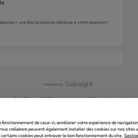
le.
 réponse » une fois la réponse obtenue à votre question !
Conditions d'utilisation
Accessibility statement
 fonctionnement de ceux-ci, améliorer votre expérience de navigation, a
imus collabore peuvent également installer des cookies sur nos sites af
e certains cookies peut entraver le bon fonctionnement du site.
Gestio
Proximus