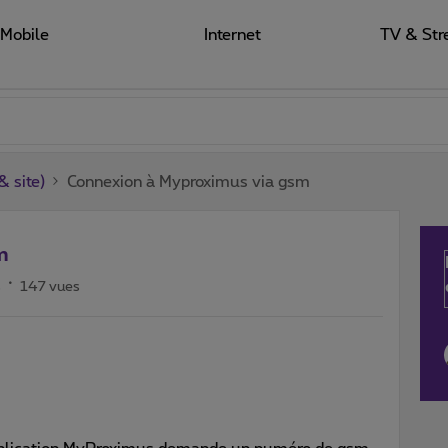
Mobile
Internet
TV & Str
 site)
Connexion à Myproximus via gsm
m
s
147 vues