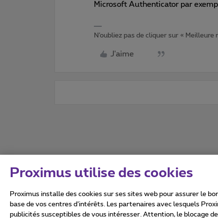
Microsoft Authenticator par exemp
N’oubliez pas de cliquer sur « Meilleure
J'aime
Proximus utilise des cookies
Proximus installe des cookies sur ses sites web pour assurer le bon
base de vos centres d’intérêts. Les partenaires avec lesquels Prox
publicités susceptibles de vous intéresser. Attention, le blocage d
Tous droits réservés. ©
2026