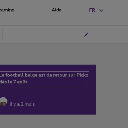
eaming
Aide
FR
Le football belge est de retour sur Pickx
dès le 7 août
il y a 1 mois