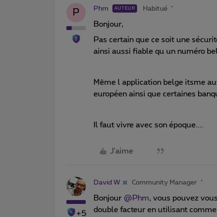
Phm
Habitué
AUTEUR
P
Bonjour,
Pas certain que ce soit une sécur
ainsi aussi fiable qu un numéro be
Même l application belge itsme a
européen ainsi que certaines ban
Il faut vivre avec son époque....
J'aime
David W
Community Manager
Bonjour
@Phm
, vous pouvez vous 
double facteur en utilisant comm
+5