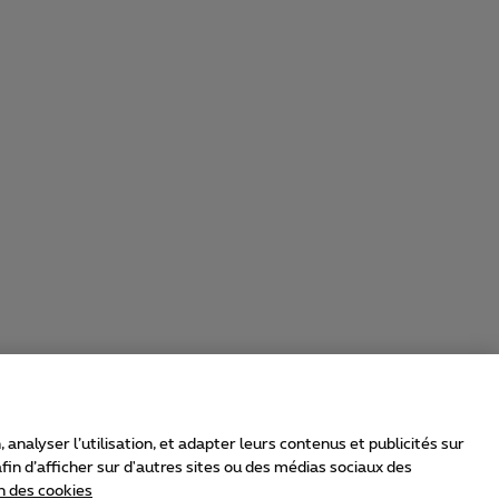
nalyser l’utilisation, et adapter leurs contenus et publicités sur
in d’afficher sur d'autres sites ou des médias sociaux des
n des cookies