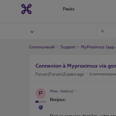
Packs
Communauté
Support
MyProximus (app &
Connexion à Myproximus via gs
Forum|Forum|2 years ago
3 commentaire
Phm
Habitué
P
Bonjour,