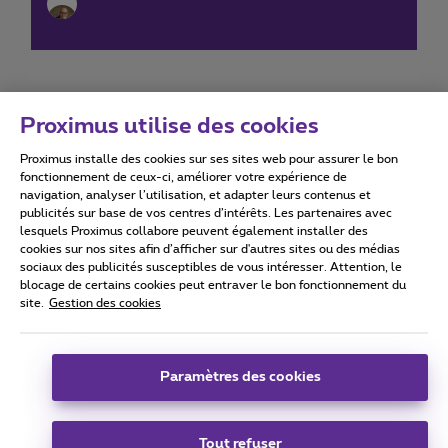
Proximus utilise des cookies
Proximus installe des cookies sur ses sites web pour assurer le bon
Conditions d'utilisation
Accessibility statement
fonctionnement de ceux-ci, améliorer votre expérience de
navigation, analyser l’utilisation, et adapter leurs contenus et
publicités sur base de vos centres d’intérêts. Les partenaires avec
lesquels Proximus collabore peuvent également installer des
cookies sur nos sites afin d’afficher sur d'autres sites ou des médias
sociaux des publicités susceptibles de vous intéresser. Attention, le
Tous droits réservés. ©
2026
Proximus
blocage de certains cookies peut entraver le bon fonctionnement du
site.
Gestion des cookies
Conditions générales, info consommateur
Liste des prix et tarifs
Accessibilité
Vie privée
Politique de gestion des cookies
Cookie manager
Coordonnées de l’entreprise
Paramètres des cookies
Ce site a été créé et est géré conformément au droit belge.
Boulevard du Roi Albert II 27 - B-1030 Bruxelles.
Tout refuser