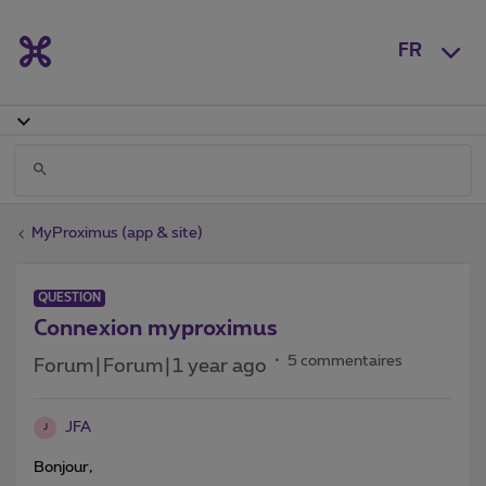
FR
MyProximus (app & site)
QUESTION
Connexion myproximus
5 commentaires
Forum|Forum|1 year ago
JFA
J
Bonjour,