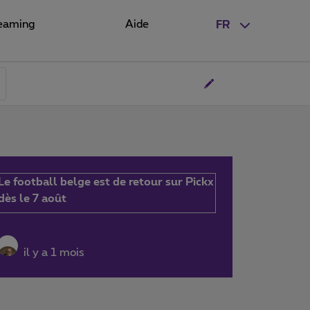
eaming
Aide
FR
Le football belge est de retour sur Pickx
dès le 7 août
il y a 1 mois