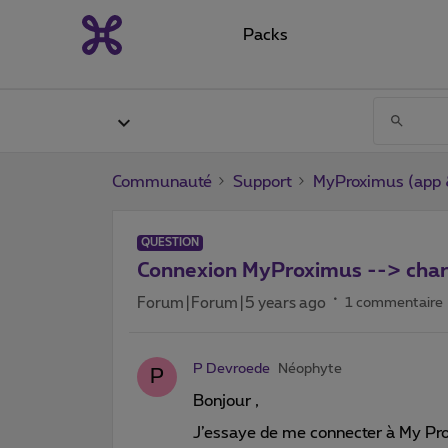
Packs
Communauté
Support
MyProximus (app &
QUESTION
Connexion MyProximus --> char
Forum|Forum|5 years ago
1 commentaire
P Devroede
Néophyte
P
Bonjour ,
J’essaye de me connecter à My Prox