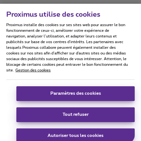
Proximus utilise des cookies
Proximus installe des cookies sur ses sites web pour assurer le bon
Conditions d'utilisation
Accessibility statement
fonctionnement de ceux-ci, améliorer votre expérience de
navigation, analyser l’utilisation, et adapter leurs contenus et
publicités sur base de vos centres d’intérêts. Les partenaires avec
lesquels Proximus collabore peuvent également installer des
cookies sur nos sites afin d’afficher sur d'autres sites ou des médias
sociaux des publicités susceptibles de vous intéresser. Attention, le
Tous droits réservés. ©
2026
Proximus
blocage de certains cookies peut entraver le bon fonctionnement du
site.
Gestion des cookies
Conditions générales, info consommateur
Liste des prix et tarifs
Accessibilité
Vie privée
Politique de gestion des cookies
Cookie manager
Coordonnées de l’entreprise
Paramètres des cookies
Ce site a été créé et est géré conformément au droit belge.
Boulevard du Roi Albert II 27 - B-1030 Bruxelles.
Tout refuser
Carrier & Wholesale Solutions
Autoriser tous les cookies
Proximus Group
|
Telindus