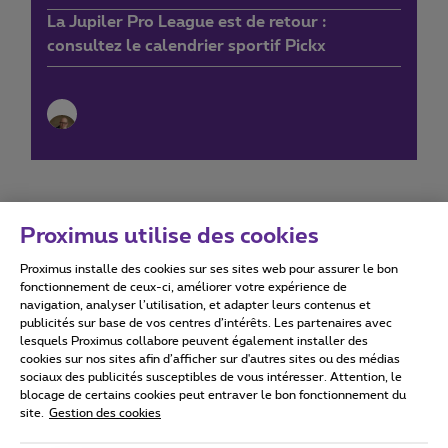
La Jupiler Pro League est de retour :
consultez le calendrier sportif Pickx
Proximus utilise des cookies
Proximus installe des cookies sur ses sites web pour assurer le bon
Conditions d'utilisation
Accessibility statement
fonctionnement de ceux-ci, améliorer votre expérience de
navigation, analyser l’utilisation, et adapter leurs contenus et
publicités sur base de vos centres d’intérêts. Les partenaires avec
lesquels Proximus collabore peuvent également installer des
cookies sur nos sites afin d’afficher sur d'autres sites ou des médias
sociaux des publicités susceptibles de vous intéresser. Attention, le
Tous droits réservés. ©
2026
Proximus
blocage de certains cookies peut entraver le bon fonctionnement du
site.
Gestion des cookies
Conditions générales, info consommateur
Liste des prix et tarifs
Accessibilité
Vie privée