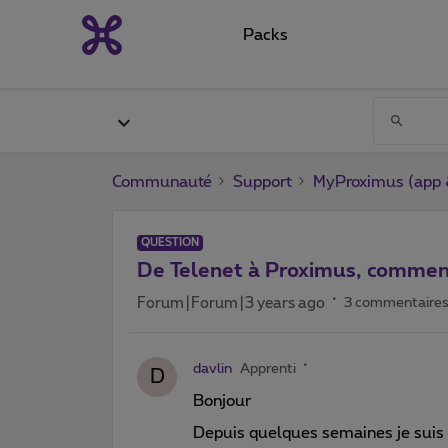
Packs
Communauté
Support
MyProximus (app &
QUESTION
De Telenet à Proximus, comment
Forum|Forum|3 years ago
3 commentaire
davlin
Apprenti
D
Bonjour
Depuis quelques semaines je suis 