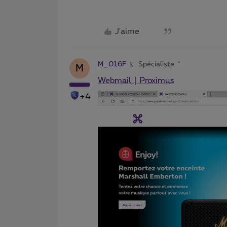
J'aime
M_016F
Spécialiste
M
Webmail | Proximus
+4