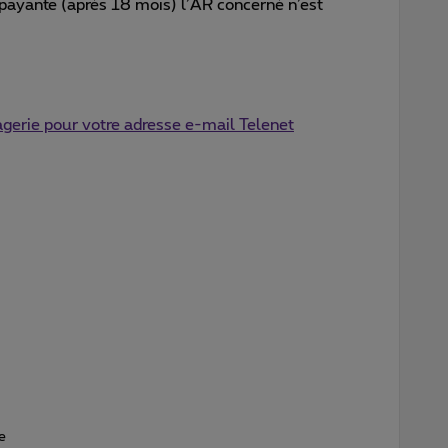
t payante (après 18 mois) l’AR concerné n’est
gerie pour votre adresse e-mail Telenet
e