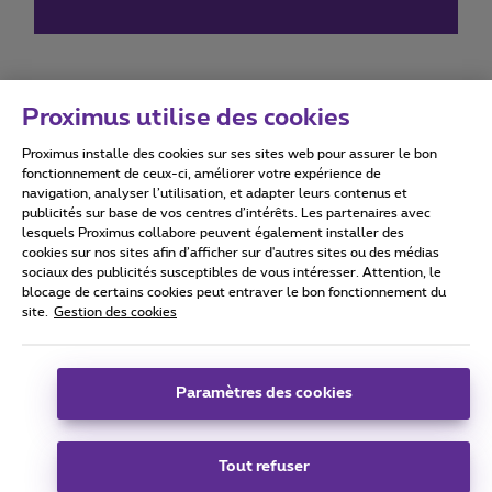
Proximus utilise des cookies
Proximus installe des cookies sur ses sites web pour assurer le bon
Conditions d'utilisation
Accessibility statement
fonctionnement de ceux-ci, améliorer votre expérience de
navigation, analyser l’utilisation, et adapter leurs contenus et
publicités sur base de vos centres d’intérêts. Les partenaires avec
lesquels Proximus collabore peuvent également installer des
cookies sur nos sites afin d’afficher sur d'autres sites ou des médias
sociaux des publicités susceptibles de vous intéresser. Attention, le
Tous droits réservés. ©
2026
Proximus
blocage de certains cookies peut entraver le bon fonctionnement du
site.
Gestion des cookies
Conditions générales, info consommateur
Liste des prix et tarifs
Accessibilité
Vie privée
Politique de gestion des cookies
Cookie manager
Coordonnées de l’entreprise
Paramètres des cookies
Ce site a été créé et est géré conformément au droit belge.
Boulevard du Roi Albert II 27 - B-1030 Bruxelles.
Tout refuser