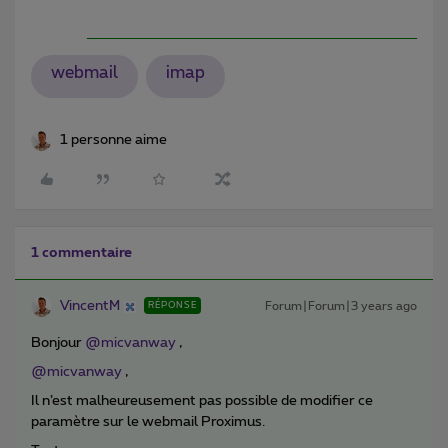
webmail
imap
1 personne aime
1 commentaire
VincentM
Forum|Forum|3 years ago
RÉPONSE
Bonjour
@micvanway
,
@micvanway
,
Il n’est malheureusement pas possible de modifier ce
paramètre sur le webmail Proximus.