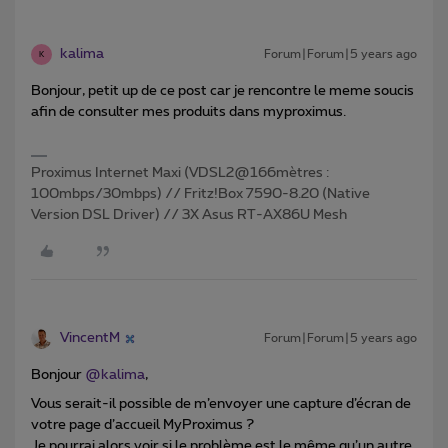
kalima
Forum|Forum|5 years ago
K
Bonjour, petit up de ce post car je rencontre le meme soucis
afin de consulter mes produits dans myproximus.
Proximus Internet Maxi (VDSL2@166mètres :
100mbps/30mbps) // Fritz!Box 7590-8.20 (Native
Version DSL Driver) // 3X Asus RT-AX86U Mesh
VincentM
Forum|Forum|5 years ago
Bonjour
@kalima
,
Vous serait-il possible de m’envoyer une capture d’écran de
votre page d’accueil MyProximus ?
Je pourrai alors voir si le problème est le même qu’un autre