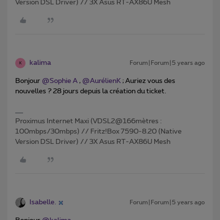
Version DSL Driver) // 3X Asus RT-AX86U Mesh
kalima
Forum|Forum|5 years ago
K
Bonjour
@Sophie A
,
@AurélienK
; Auriez vous des
nouvelles ? 28 jours depuis la création du ticket.
Proximus Internet Maxi (VDSL2@166mètres :
100mbps/30mbps) // Fritz!Box 7590-8.20 (Native
Version DSL Driver) // 3X Asus RT-AX86U Mesh
Isabelle.
Forum|Forum|5 years ago