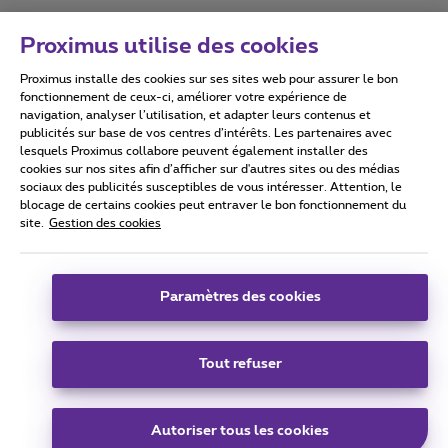
Proximus utilise des cookies
Proximus installe des cookies sur ses sites web pour assurer le bon
Conditions d'utilisation
Accessibility statement
fonctionnement de ceux-ci, améliorer votre expérience de
navigation, analyser l’utilisation, et adapter leurs contenus et
publicités sur base de vos centres d’intérêts. Les partenaires avec
lesquels Proximus collabore peuvent également installer des
cookies sur nos sites afin d’afficher sur d'autres sites ou des médias
sociaux des publicités susceptibles de vous intéresser. Attention, le
Tous droits réservés. ©
2026
Proximus
blocage de certains cookies peut entraver le bon fonctionnement du
site.
Gestion des cookies
Conditions générales, info consommateur
Liste des prix et tarifs
Accessibilité
Vie privée
Politique de gestion des cookies
Cookie manager
Coordonnées de l’entreprise
Paramètres des cookies
Ce site a été créé et est géré conformément au droit belge.
Boulevard du Roi Albert II 27 - B-1030 Bruxelles.
Tout refuser
Carrier & Wholesale Solutions
Autoriser tous les cookies
Proximus Group
|
Telindus