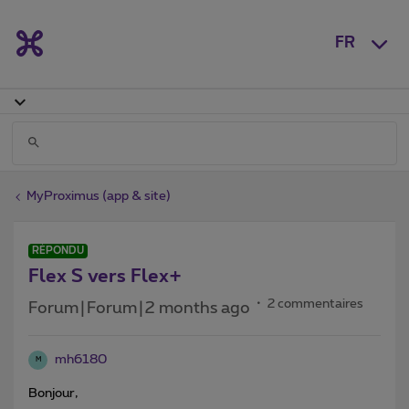
FR
MyProximus (app & site)
RÉPONDU
Flex S vers Flex+
2 commentaires
Forum|Forum|2 months ago
mh6180
M
Bonjour,