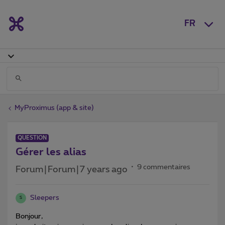
FR
MyProximus (app & site)
QUESTION
Gérer les alias
9 commentaires
Forum|Forum|7 years ago
Sleepers
S
Bonjour,