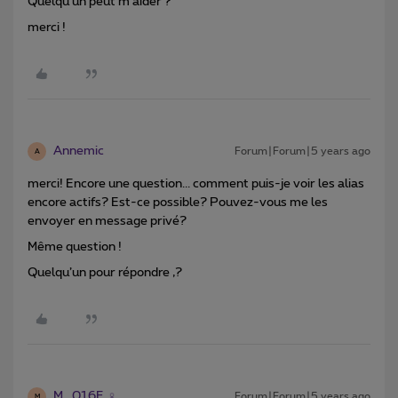
Quelqu’un peut m’aider ?
merci !
Annemic
Forum|Forum|5 years ago
A
merci! Encore une question... comment puis-je voir les alias
encore actifs? Est-ce possible? Pouvez-vous me les
envoyer en message privé?
Même question !
Quelqu’un pour répondre ,?
M_016F
Forum|Forum|5 years ago
M