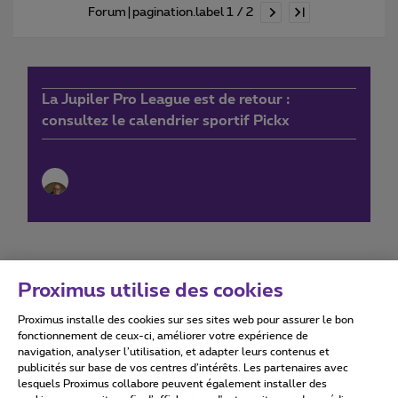
Forum|pagination.label 1 / 2
La Jupiler Pro League est de retour :
consultez le calendrier sportif Pickx
Proximus utilise des cookies
Proximus installe des cookies sur ses sites web pour assurer le bon
Conditions d'utilisation
Accessibility statement
fonctionnement de ceux-ci, améliorer votre expérience de
navigation, analyser l’utilisation, et adapter leurs contenus et
publicités sur base de vos centres d’intérêts. Les partenaires avec
lesquels Proximus collabore peuvent également installer des