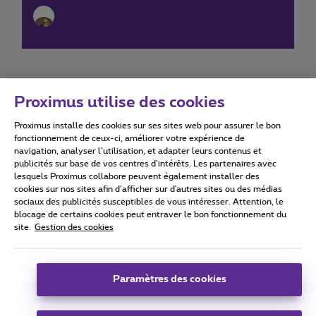
Proximus utilise des cookies
Proximus installe des cookies sur ses sites web pour assurer le bon
Conditions d'utilisation
Accessibility statement
fonctionnement de ceux-ci, améliorer votre expérience de
navigation, analyser l’utilisation, et adapter leurs contenus et
publicités sur base de vos centres d’intérêts. Les partenaires avec
lesquels Proximus collabore peuvent également installer des
cookies sur nos sites afin d’afficher sur d'autres sites ou des médias
sociaux des publicités susceptibles de vous intéresser. Attention, le
Tous droits réservés. ©
2026
Proximus
blocage de certains cookies peut entraver le bon fonctionnement du
site.
Gestion des cookies
Conditions générales, info consommateur
Liste des prix et tarifs
Accessibilité
Vie privée
Politique de gestion des cookies
Cookie manager
Coordonnées de l’entreprise
Paramètres des cookies
Ce site a été créé et est géré conformément au droit belge.
Boulevard du Roi Albert II 27 - B-1030 Bruxelles.