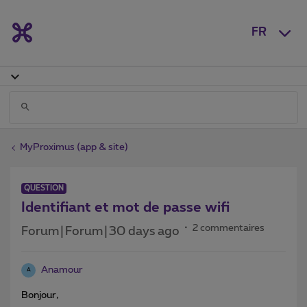
FR
MyProximus (app & site)
QUESTION
Identifiant et mot de passe wifi
2 commentaires
Forum|Forum|30 days ago
Anamour
A
Bonjour,