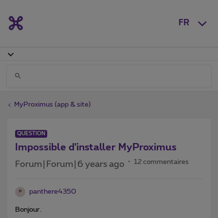
FR
MyProximus (app & site)
QUESTION
Impossible d'installer MyProximus
12 commentaires
Forum|Forum|6 years ago
panthere4350
P
Bonjour.