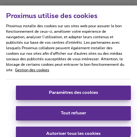
Proximus utilise des cookies
Proximus installe des cookies sur ses sites web pour assurer le bon
Conditions d'utilisation
Accessibility statement
fonctionnement de ceux-ci, améliorer votre expérience de
navigation, analyser l’utilisation, et adapter leurs contenus et
publicités sur base de vos centres d’intérêts. Les partenaires avec
lesquels Proximus collabore peuvent également installer des
cookies sur nos sites afin d’afficher sur d'autres sites ou des médias
sociaux des publicités susceptibles de vous intéresser. Attention, le
Tous droits réservés. ©
2026
Proximus
blocage de certains cookies peut entraver le bon fonctionnement du
site.
Gestion des cookies
Conditions générales, info consommateur
Liste des prix et tarifs
Accessibilité
Vie privée
Politique de gestion des cookies
Cookie manager
Coordonnées de l’entreprise
Paramètres des cookies
Ce site a été créé et est géré conformément au droit belge.
Boulevard du Roi Albert II 27 - B-1030 Bruxelles.
Tout refuser
Carrier & Wholesale Solutions
Autoriser tous les cookies
Proximus Group
|
Telindus