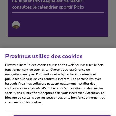
La Jupiler Pro League est de retour :
consultez le calendrier sportif Pickx
Proximus utilise des cookies
Proximus installe des cookies sur ses sites web pour assurer le bon
Conditions d'utilisation
Accessibility statement
fonctionnement de ceux-ci, améliorer votre expérience de
navigation, analyser l’utilisation, et adapter leurs contenus et
publicités sur base de vos centres d’intérêts. Les partenaires avec
lesquels Proximus collabore peuvent également installer des
cookies sur nos sites afin d’afficher sur d'autres sites ou des médias
sociaux des publicités susceptibles de vous intéresser. Attention, le
Tous droits réservés. ©
2026
Proximus
blocage de certains cookies peut entraver le bon fonctionnement du
site.
Gestion des cookies
Conditions générales, info consommateur
Liste des prix et tarifs
Accessibilité
Vie privée
Politique de gestion des cookies
Cookie manager