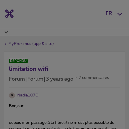
FR
MyProximus (app & site)
RÉPONDU
limitation wifi
7 commentaires
Forum|Forum|3 years ago
Nadia1070
N
Bonjour
depuis mon passage à la fibre, il ne m’est plus possible de
couper la wifi à mes enfants , je le faisais auparavant avec