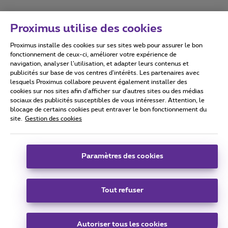
Proximus utilise des cookies
Proximus installe des cookies sur ses sites web pour assurer le bon
Conditions d'utilisation
Accessibility statement
fonctionnement de ceux-ci, améliorer votre expérience de
navigation, analyser l’utilisation, et adapter leurs contenus et
publicités sur base de vos centres d’intérêts. Les partenaires avec
lesquels Proximus collabore peuvent également installer des
cookies sur nos sites afin d’afficher sur d'autres sites ou des médias
sociaux des publicités susceptibles de vous intéresser. Attention, le
Tous droits réservés. ©
2026
Proximus
blocage de certains cookies peut entraver le bon fonctionnement du
site.
Gestion des cookies
Conditions générales, info consommateur
Liste des prix et tarifs
Accessibilité
Vie privée
Politique de gestion des cookies
Cookie manager
Coordonnées de l’entreprise
Paramètres des cookies
Ce site a été créé et est géré conformément au droit belge.
Boulevard du Roi Albert II 27 - B-1030 Bruxelles.
Tout refuser
Carrier & Wholesale Solutions
Autoriser tous les cookies
Proximus Group
|
Telindus