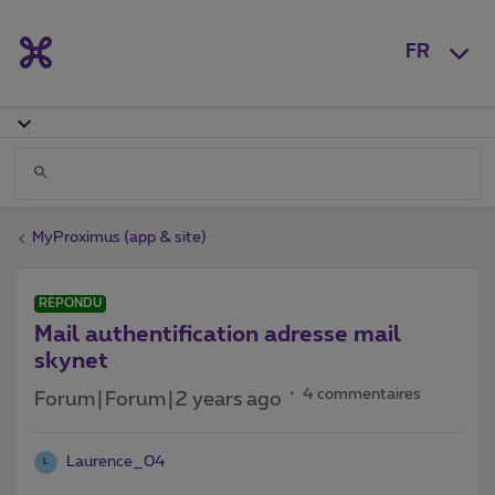
FR
MyProximus (app & site)
RÉPONDU
Mail authentification adresse mail
skynet
4 commentaires
Forum|Forum|2 years ago
Laurence_04
L