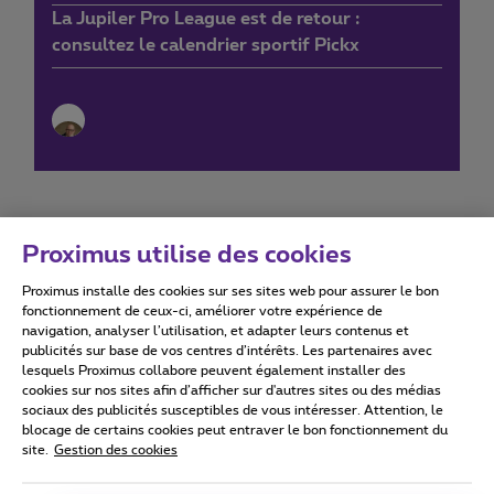
La Jupiler Pro League est de retour :
consultez le calendrier sportif Pickx
Proximus utilise des cookies
Proximus installe des cookies sur ses sites web pour assurer le bon
Conditions d'utilisation
Accessibility statement
fonctionnement de ceux-ci, améliorer votre expérience de
navigation, analyser l’utilisation, et adapter leurs contenus et
publicités sur base de vos centres d’intérêts. Les partenaires avec
lesquels Proximus collabore peuvent également installer des
cookies sur nos sites afin d’afficher sur d'autres sites ou des médias
sociaux des publicités susceptibles de vous intéresser. Attention, le
Tous droits réservés. ©
2026
Proximus
blocage de certains cookies peut entraver le bon fonctionnement du
site.
Gestion des cookies
Conditions générales, info consommateur
Liste des prix et tarifs
Accessibilité
Vie privée