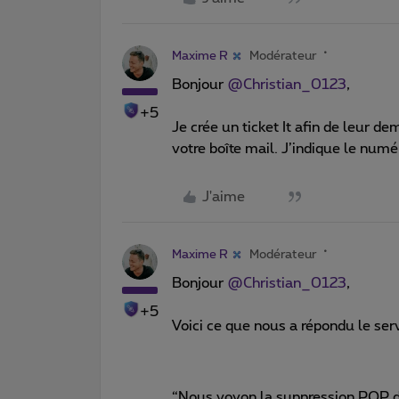
Maxime R
Modérateur
Bonjour
@Christian_0123
,
+5
Je crée un ticket It afin de leur de
votre boîte mail. J’indique le numér
J'aime
Maxime R
Modérateur
Bonjour
@Christian_0123
,
+5
Voici ce que nous a répondu le serv
“Nous voyon la suppression POP d