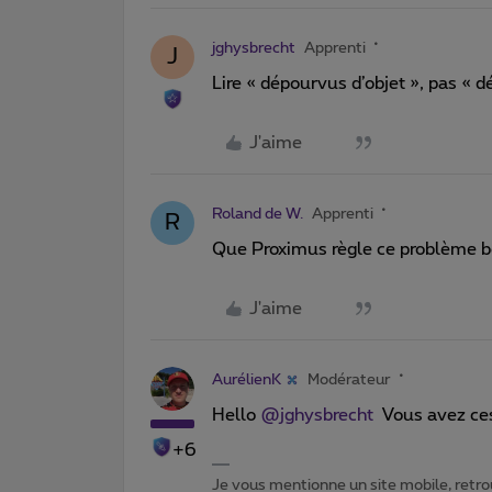
jghysbrecht
Apprenti
J
Lire « dépourvus d’objet », pas « d
J'aime
Roland de W.
Apprenti
R
Que Proximus règle ce problème bo
J'aime
AurélienK
Modérateur
Hello ​
@jghysbrecht
Vous avez ces
+6
Je vous mentionne un site mobile, retrou