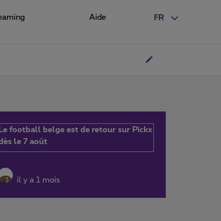
eaming
Aide
FR
Le football belge est de retour sur Pickx
dès le 7 août
il y a 1 mois