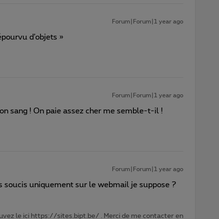
Forum|Forum|1 year ago
épourvu d’objets »
Forum|Forum|1 year ago
n sang ! On paie assez cher me semble-t-il !
Forum|Forum|1 year ago
 soucis uniquement sur le webmail je suppose ?
vez le ici https://sites.bipt.be/ . Merci de me contacter en