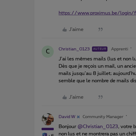
https://www.proximus.be/login/
J'aime
Christian_0123
Apprenti
AUTEUR
C
J’ai les mêmes mails (lus et non l
Dès que je reçois un mail, un ancien
mails jusqu’au 8 juillet; aujourd’hui
semble que le nombre de mails disp
J'aime
David W
Community Manager
Bonjour
@Christian_0123
, votre
non lus et ne montrera pas un chif