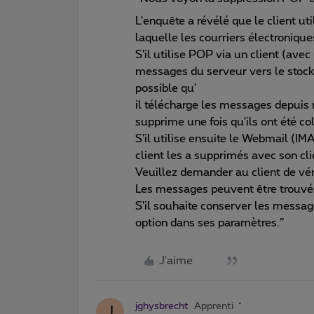
L'enquête a révélé que le client uti
laquelle les courriers électronique
S'il utilise POP via un client (av
messages du serveur vers le stocka
possible qu'
il télécharge les messages depuis n
supprime une fois qu'ils ont été co
S'il utilise ensuite le Webmail (IM
client les a supprimés avec son c
Veuillez demander au client de vér
Les messages peuvent être trouvés
S'il souhaite conserver les message
option dans ses paramètres.”
J'aime
jghysbrecht
Apprenti
J