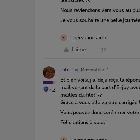
plausibles 😕
Nous reviendrons vers vous au plus
Je vous souhaite une belle journé
1 personne aime
T
J'aime
Julie T
Modérateur
Et bien voilà j’ai déjà reçu la répo
mail venant de la part d’Enjoy ave
+2
mailles du filet 😬
Grâce à vous elle va être corrigée 
Vous pouvez donc confirmer votre a
Félicitations à vous !
1 personne aime
T