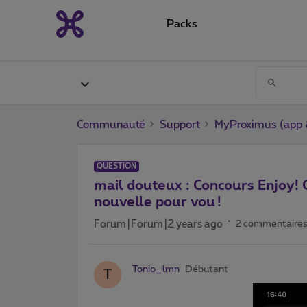
Packs
Communauté
Support
MyProximus (app &
QUESTION
mail douteux : Concours Enjoy
nouvelle pour vou !
Forum|Forum|2 years ago
2 commentaire
Tonio_lmn
Débutant
T