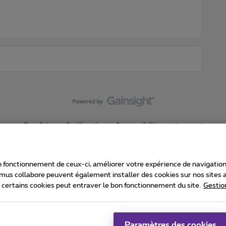
Conditions d'utilisation
Accessibility statement
 fonctionnement de ceux-ci, améliorer votre expérience de navigation, a
imus collabore peuvent également installer des cookies sur nos sites af
e certains cookies peut entraver le bon fonctionnement du site.
Gestio
Proximus
consommateur
Liste des prix et tarifs
Accessibilité
stion des cookies
Cookie manager
Coordonnées de l’entreprise
Ca
é conformément au droit belge.
Pr
Paramètres des cookies