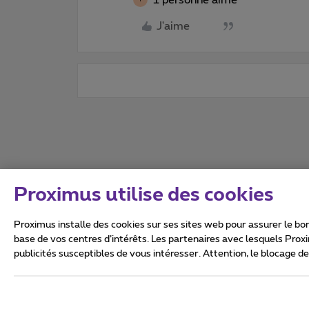
J'aime
Proximus utilise des cookies
Proximus installe des cookies sur ses sites web pour assurer le bon
base de vos centres d’intérêts. Les partenaires avec lesquels Prox
publicités susceptibles de vous intéresser. Attention, le blocage d
Tous droits réservés. ©
2026
Conditions générales, info 
Vie privée
Politique de ge
Ce site a été créé et est gér