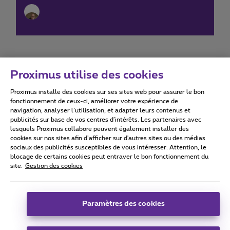
Proximus utilise des cookies
Proximus installe des cookies sur ses sites web pour assurer le bon
Conditions d'utilisation
Accessibility statement
fonctionnement de ceux-ci, améliorer votre expérience de
navigation, analyser l’utilisation, et adapter leurs contenus et
publicités sur base de vos centres d’intérêts. Les partenaires avec
lesquels Proximus collabore peuvent également installer des
cookies sur nos sites afin d’afficher sur d'autres sites ou des médias
sociaux des publicités susceptibles de vous intéresser. Attention, le
Tous droits réservés. ©
2026
Proximus
blocage de certains cookies peut entraver le bon fonctionnement du
site.
Gestion des cookies
Conditions générales, info consommateur
Liste des prix et tarifs
Accessibilité
Vie privée
Politique de gestion des cookies
Cookie manager
Coordonnées de l’entreprise
Paramètres des cookies
Ce site a été créé et est géré conformément au droit belge.
Boulevard du Roi Albert II 27 - B-1030 Bruxelles.