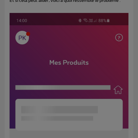
Et si cela peut aider, voici à quoi ressemble le problème :