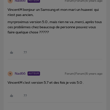
Nad66
Forum|Forum|6 years ago
AUTEUR
N
VincentM bonjour un Samsung et mon mari un huawei qui
n’est pas ancien,
myrproximus version 5.0 , mais rien ne va ,merci, après tous
ces problèmes chez beaucoup de personne pouvez vous
faire quelque chose ?????
Nad66
Forum|Forum|6 years ago
AUTEUR
N
VincentM c’est version 5.7 et des fois je vois 5.0 .