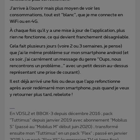
J’arrive à l’ouvrir mais plus moyen de voir les
consommations, tout est “blanc”, que je me connecte en
WiFi ou en 4G.
À chaque fois qu’il y a une mise à jour de l’application, plus
rien ne fonctionne, ce qui devient franchement désagréable.
Cela fait plusieurs jours (voire 2 ou 3 semaines, je pense)
que j’ai le même problème sur mon smartphone android (et
ce soir, j’ai carrément un message du genre “Oups, nous
rencontrons un problème…” avec un petit dessin au-dessus
représentant une prise de courant).
Il est déjà arrivé une fois ou deux que l’app refonctionne
après avoir redémarré mon smartphone, puis quand je veux
y retourner plus tard, rebelote !
En VDSL2 et BBOX-3 depuis décembre 2016 ; pack
"Tuttimus" depuis janvier 2019 avec abonnement "Mobilus
S" (passé au "Mobilus M" début juin 2020) ; transformé
ensuite mon "Tuttimus" en un pack "Flex" ; passé en janvier
2025 à un pack "Flex XS" (suppression TV et ligne fixe)