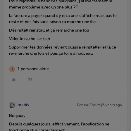
Pour rejoindre le banc des plaignant , j’ai exactement le
même problème avec un one plus 7T
la facture a payer quand il y en a une s’affiche mais pas le
reste et des fois sans raison ça marche une fois.
Désinstall reinstall et ça remarche une fois
Vider le cache => rien
Supprimer les données revient quasi a réinstaller et là ce
re-marche une fois et puis ça foire à nouveau
1 personne aime
J
brebis
Forum|Forum|6 years ago
Bonjour,
Depuis quelques jours, effectivement, l’application ne
fonctionne plus correctement.