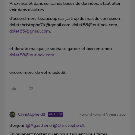
Proximus et dans certaines bases de données, il faut aller
voir dans d’autres...
d’accord merci beaucoup car jai trop de mail de connexion :
doletchristophe74@gmail.com, dolet88@outlook.com,
dolet65@gmail.com
.
et donc le mai que je souhaite garder et bien entendu
dolet88@outlook.com
.
encore merci de votre aide 🙏
Christophe dlt
Forum|Forum|4 years ago
AUTEUR
Bonjour
@Agasthène
@Christophe dlt
En revenant poster ou en nous taguant vous faites