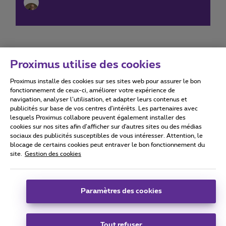
Proximus utilise des cookies
Proximus installe des cookies sur ses sites web pour assurer le bon
Conditions d'utilisation
Accessibility statement
fonctionnement de ceux-ci, améliorer votre expérience de
navigation, analyser l’utilisation, et adapter leurs contenus et
publicités sur base de vos centres d’intérêts. Les partenaires avec
lesquels Proximus collabore peuvent également installer des
cookies sur nos sites afin d’afficher sur d'autres sites ou des médias
sociaux des publicités susceptibles de vous intéresser. Attention, le
Tous droits réservés. ©
2026
Proximus
blocage de certains cookies peut entraver le bon fonctionnement du
site.
Gestion des cookies
Conditions générales, info consommateur
Liste des prix et tarifs
Accessibilité
Vie privée
Politique de gestion des cookies
Cookie manager
Coordonnées de l’entreprise
Paramètres des cookies
Ce site a été créé et est géré conformément au droit belge.
Boulevard du Roi Albert II 27 - B-1030 Bruxelles.
Tout refuser