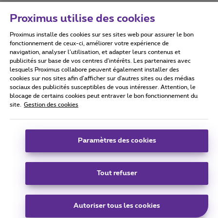
Proximus utilise des cookies
Proximus installe des cookies sur ses sites web pour assurer le bon
Conditions d'utilisation
Accessibility statement
fonctionnement de ceux-ci, améliorer votre expérience de
navigation, analyser l’utilisation, et adapter leurs contenus et
publicités sur base de vos centres d’intérêts. Les partenaires avec
lesquels Proximus collabore peuvent également installer des
cookies sur nos sites afin d’afficher sur d'autres sites ou des médias
sociaux des publicités susceptibles de vous intéresser. Attention, le
Tous droits réservés. ©
2026
Proximus
blocage de certains cookies peut entraver le bon fonctionnement du
site.
Gestion des cookies
Conditions générales, info consommateur
Liste des prix et tarifs
Accessibilité
Vie privée
Politique de gestion des cookies
Cookie manager
Coordonnées de l’entreprise
Paramètres des cookies
Ce site a été créé et est géré conformément au droit belge.
Boulevard du Roi Albert II 27 - B-1030 Bruxelles.
Tout refuser
Carrier & Wholesale Solutions
Autoriser tous les cookies
Proximus Group
|
Telindus