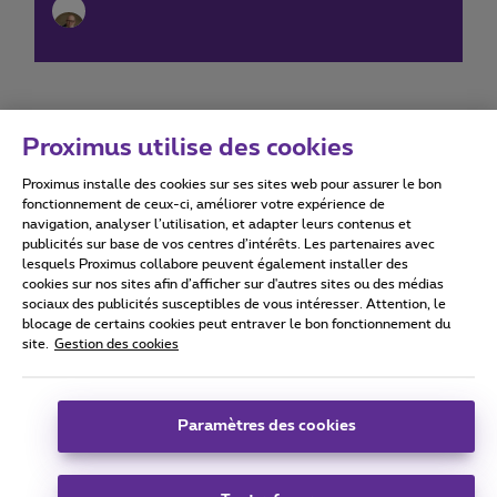
Proximus utilise des cookies
Proximus installe des cookies sur ses sites web pour assurer le bon
Conditions d'utilisation
Accessibility statement
fonctionnement de ceux-ci, améliorer votre expérience de
navigation, analyser l’utilisation, et adapter leurs contenus et
publicités sur base de vos centres d’intérêts. Les partenaires avec
lesquels Proximus collabore peuvent également installer des
cookies sur nos sites afin d’afficher sur d'autres sites ou des médias
sociaux des publicités susceptibles de vous intéresser. Attention, le
Tous droits réservés. ©
2026
Proximus
blocage de certains cookies peut entraver le bon fonctionnement du
site.
Gestion des cookies
Conditions générales, info consommateur
Liste des prix et tarifs
Accessibilité
Vie privée
Politique de gestion des cookies
Cookie manager
Coordonnées de l’entreprise
Paramètres des cookies
Ce site a été créé et est géré conformément au droit belge.
Boulevard du Roi Albert II 27 - B-1030 Bruxelles.