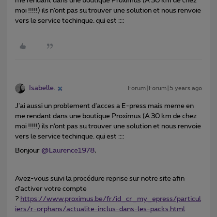
me rendant dans une boutique Proximus (A 30 km de chez
moi !!!!!) ils n’ont pas su trouver une solution et nous renvoie
vers le service techinque. qui est ::::
Isabelle.
Forum|Forum|5 years ago
J’ai aussi un problement d’acces a E-press mais meme en
me rendant dans une boutique Proximus (A 30 km de chez
moi !!!!!) ils n’ont pas su trouver une solution et nous renvoie
vers le service techinque. qui est ::::
Bonjour
@Laurence1978
,
Avez-vous suivi la procédure reprise sur notre site afin
d’activer votre compte
?
https://www.proximus.be/fr/id_cr_my_epress/particul
iers/r-orphans/actualite-inclus-dans-les-packs.html