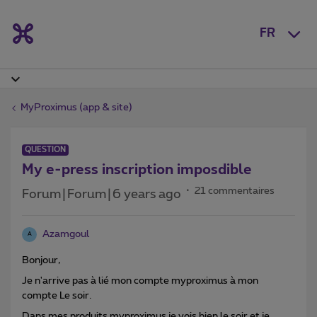
FR
MyProximus (app & site)
QUESTION
My e-press inscription imposdible
21 commentaires
Forum|Forum|6 years ago
Azamgoul
A
Bonjour,
Je n'arrive pas à lié mon compte myproximus à mon
compte Le soir.
Dans mes produits myproximus je vois bien le soir et je