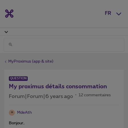
FR
MyProximus (app & site)
QUESTION
My proximus détails consommation
12 commentaires
Forum|Forum|6 years ago
MdeAth
M
Bonjour,