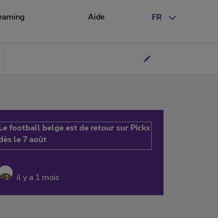
eaming
Aide
FR
Le football belge est de retour sur Pickx
dès le 7 août
il y a 1 mois