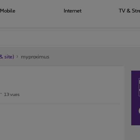
Mobile
Internet
TV & Str
 site)
myproximus
13 vues