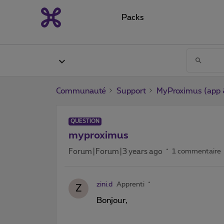
Packs
Communauté
Support
MyProximus (app &
QUESTION
myproximus
Forum|Forum|3 years ago
1 commentaire
zini.d
Apprenti
Z
Bonjour,