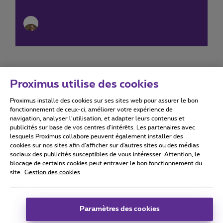
Proximus utilise des cookies
Proximus installe des cookies sur ses sites web pour assurer le bon
Conditions d'utilisation
Accessibility statement
fonctionnement de ceux-ci, améliorer votre expérience de
navigation, analyser l’utilisation, et adapter leurs contenus et
publicités sur base de vos centres d’intérêts. Les partenaires avec
lesquels Proximus collabore peuvent également installer des
cookies sur nos sites afin d’afficher sur d'autres sites ou des médias
sociaux des publicités susceptibles de vous intéresser. Attention, le
Tous droits réservés. ©
2026
Proximus
blocage de certains cookies peut entraver le bon fonctionnement du
site.
Gestion des cookies
Conditions générales, info consommateur
Liste des prix et tarifs
Accessibilité
Vie privée
Politique de gestion des cookies
Cookie manager
Coordonnées de l’entreprise
Paramètres des cookies
Ce site a été créé et est géré conformément au droit belge.