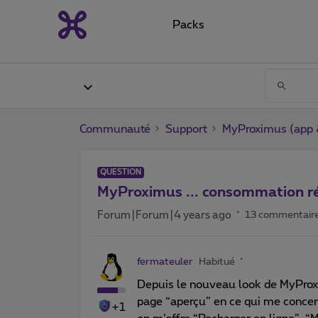
Packs
Communauté
Support
MyProximus (app &
QUESTION
MyProximus ... consommation réc
Forum|Forum|4 years ago
13 commentair
fermateuler
Habitué
Depuis le nouveau look de MyProxi
page “aperçu” en ce qui me concern
+1