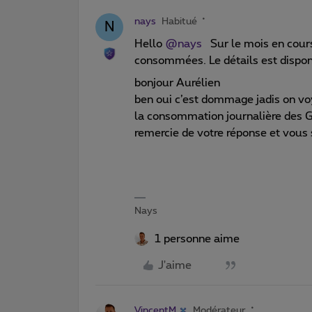
nays
Habitué
N
Hello
@nays
Sur le mois en cours
consommées. Le détails est disponib
bonjour Aurélien
ben oui c’est dommage jadis on v
la consommation journalière des GB
remercie de votre réponse et vou
Nays
1 personne aime
J'aime
VincentM
Modérateur