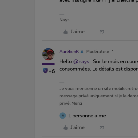
avec ma ligne fixe ?? j’ai cherché 
Nays
J'aime
AurélienK
Modérateur
Hello
@nays
Sur le mois en cours
consommées. Le détails est disponib
+6
Je vous mentionne un site mobile, retrou
message privé uniquement si je le dema
privé. Merci
1 personne aime
N
J'aime