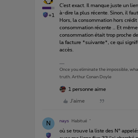
C’est exact. Il manque juste un li
à-dire la plus récente. Sinon, il fau
+1
Hors, la consommation hors crédit à
consommation récente … Et même lor
consommation était trop proche de l
la facture *suivante*, ce qui signif
accès.
Once you eliminate the impossible, wh
truth. Arthur Conan Doyle
1 personne aime
J'aime
nays
Habitué
N
où se trouve la liste des N° appe