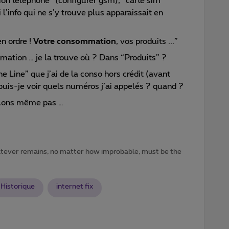
Mon téléphone” (configurer gsm), “carte sim
 l’info qui ne s’y trouve plus apparaissait en
n ordre !
Votre consommation
, vos produits ...”
ation … je la trouve où ? Dans “Produits” ?
e Line” que j’ai de la conso hors crédit (avant
puis-je voir quels numéros j’ai appelés ? quand ?
arlons même pas …
atever remains, no matter how improbable, must be the
Historique
internet fix