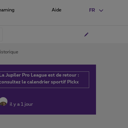
eaming
Aide
FR
istorique
La Jupiler Pro League est de retour :
consultez le calendrier sportif Pickx
il y a 1 jour