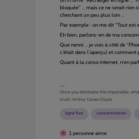
on m’offre “Recharger en ligne”, “
bloquée” … mais ce ne serait rien si
cherchant un peu plus loin …
Par exemple : on me dit “Tout est e
Eh bien, parlons-en de ma consomm
Que nenni … je vois à côté de “Phon
c’était dans l’aperçu) et comment 
Quant à la conso internet, n’en p
Once you eliminate the impossible, wh
truth. Arthur Conan Doyle
ligne fixe
consommation
1 personne aime
W