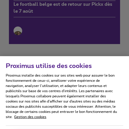
Le football belge est de retour sur Pickx dès
le 7 août
Proximus utilise des cookies
Proximus installe des cookies sur ses sites web pour assurer le bon
Conditions d'utilisation
Accessibility statement
fonctionnement de ceux-ci, améliorer votre expérience de
navigation, analyser l’utilisation, et adapter leurs contenus et
publicités sur base de vos centres d’intérêts. Les partenaires avec
lesquels Proximus collabore peuvent également installer des
cookies sur nos sites afin d’afficher sur d'autres sites ou des médias
sociaux des publicités susceptibles de vous intéresser. Attention, le
Tous droits réservés. ©
2026
Proximus
blocage de certains cookies peut entraver le bon fonctionnement du
site.
Gestion des cookies
Conditions générales, info consommateur
Liste des prix et tarifs
Accessibilité
Vie privée