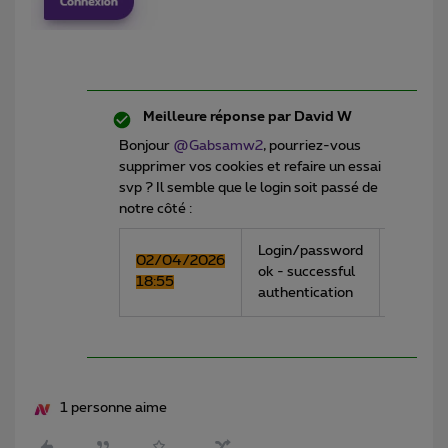
Meilleure réponse par
David W
Bonjour ​
@Gabsamw2
, pourriez-vous
supprimer vos cookies et refaire un essai
svp ? Il semble que le login soit passé de
notre côté :
Login/password
02/04/2026
TIAMS-
ok - successful
18:55
6****
authentication
1 personne aime