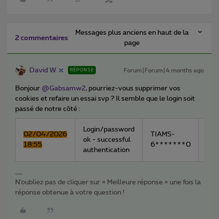
Messages plus anciens en haut de la
2 commentaires
page
David W
Forum|Forum|4 months ago
RÉPONSE
Bonjour ​
@Gabsamw2
, pourriez-vous supprimer vos
cookies et refaire un essai svp ? Il semble que le login soit
passé de notre côté :
Login/password
02/04/2026
TIAMS-
ok - successful
SU
18:55
6*******0
authentication
N’oubliez pas de cliquer sur « Meilleure réponse » une fois la
réponse obtenue à votre question !