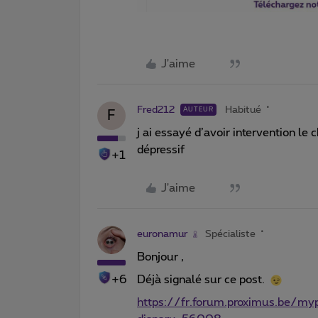
J'aime
Fred212
Habitué
AUTEUR
F
j ai essayé d’avoir intervention le
dépressif
+1
J'aime
euronamur
Spécialiste
Bonjour ,
+6
Déjà signalé sur ce post.
https://fr.forum.proximus.be/my