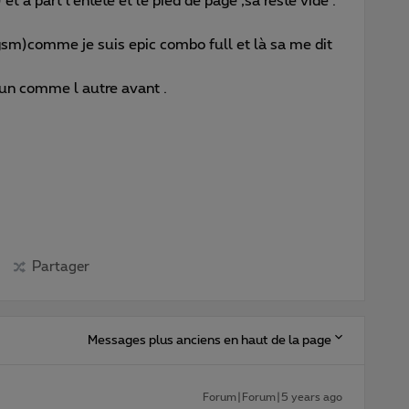
 a part l’entête et le pied de page ,sa reste vide .
gsm)comme je suis epic combo full et là sa me dit
 un comme l autre avant .
Partager
Messages plus anciens en haut de la page
Forum|Forum|5 years ago