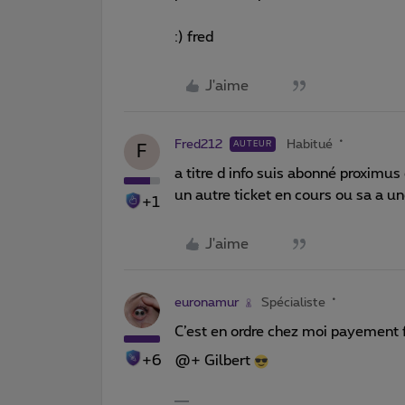
:) fred
J'aime
Fred212
Habitué
AUTEUR
F
a titre d info suis abonné proximus e
un autre ticket en cours ou sa a u
+1
J'aime
euronamur
Spécialiste
C’est en ordre chez moi payement f
+6
@+ Gilbert