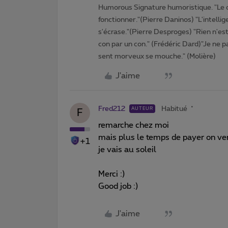
Humorous Signature humoristique. "Le 
fonctionner."(Pierre Daninos) "L'intelli
s'écrase."(Pierre Desproges) "Rien n'es
con par un con." (Frédéric Dard)"Je ne pa
sent morveux se mouche." (Molière)
J'aime
Fred212
Habitué
AUTEUR
F
remarche chez moi
mais plus le temps de payer on ve
+1
je vais au soleil
Merci :)
Good job :)
J'aime