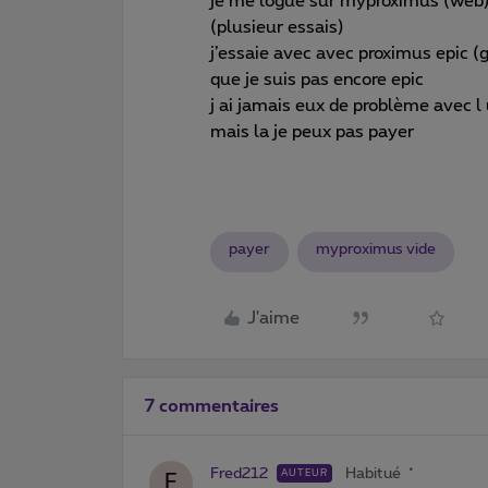
je me logue sur myproximus (web) et
(plusieur essais)
j’essaie avec avec proximus epic (
que je suis pas encore epic
j ai jamais eux de problème avec l
mais la je peux pas payer
payer
myproximus vide
J'aime
7 commentaires
Fred212
Habitué
AUTEUR
F