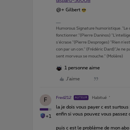
disparu-56008
@+ Gilbert
Humorous Signature humoristique. "Le 
fonctionner."(Pierre Daninos) "L'intelli
s'écrase."(Pierre Desproges) "Rien n'es
con par un con." (Frédéric Dard)"Je ne pa
sent morveux se mouche." (Molière)
1 personne aime
J'aime
Fred212
Habitué
AUTEUR
F
la je dois vous payer c est surtous
enfin si vous pouvez vous passez
+1
puis c est le problème de mon abo 