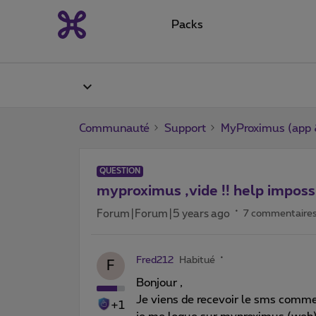
Packs
Communauté
Support
MyProximus (app &
QUESTION
myproximus ,vide !! help impossi
Forum|Forum|5 years ago
7 commentaire
Fred212
Habitué
F
Bonjour ,
Je viens de recevoir le sms comme 
+1