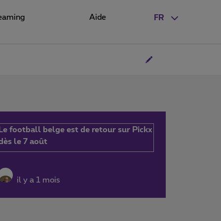
eaming
Aide
FR
Le football belge est de retour sur Pickx
dès le 7 août
il y a 1 mois