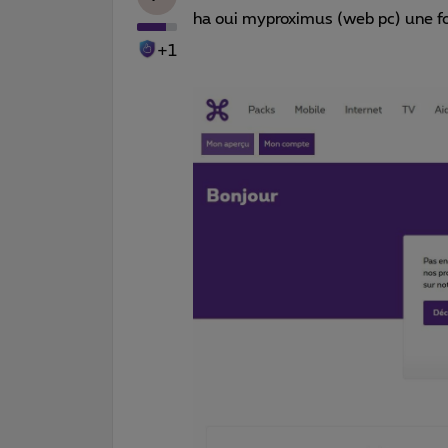
ha oui myproximus (web pc) une fo
+1