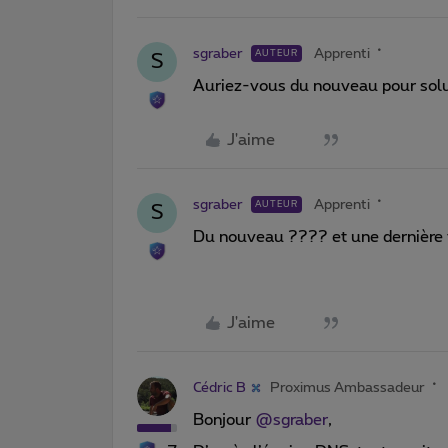
sgraber
Apprenti
AUTEUR
S
Auriez-vous du nouveau pour sol
J'aime
sgraber
Apprenti
AUTEUR
S
Du nouveau ???? et une dernière 
J'aime
Cédric B
Proximus Ambassadeur
Bonjour
@sgraber
,