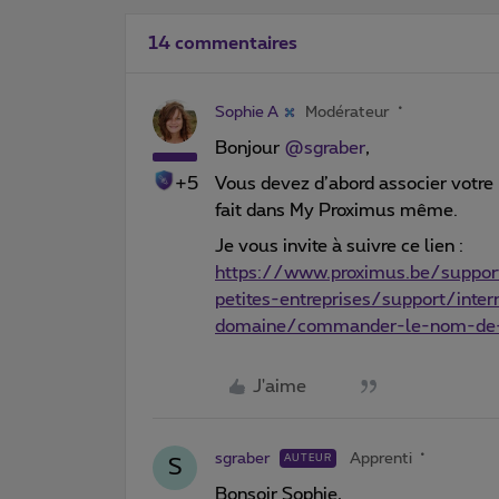
14 commentaires
Sophie A
Modérateur
Bonjour
@sgraber
,
+5
Vous devez d’abord associer votre
fait dans My Proximus même.
Je vous invite à suivre ce lien :
https://www.proximus.be/suppor
petites-entreprises/support/in
domaine/commander-le-nom-de-
J'aime
sgraber
Apprenti
AUTEUR
S
Bonsoir Sophie,