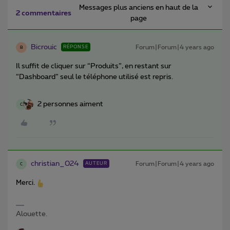
Messages plus anciens en haut de la
2 commentaires
page
Bicrouic
Forum|Forum|4 years ago
RÉPONSE
B
Il suffit de cliquer sur “Produits”, en restant sur
“Dashboard” seul le téléphone utilisé est repris.
2 personnes aiment
C
christian_024
Forum|Forum|4 years ago
AUTEUR
C
Merci.
Alouette.