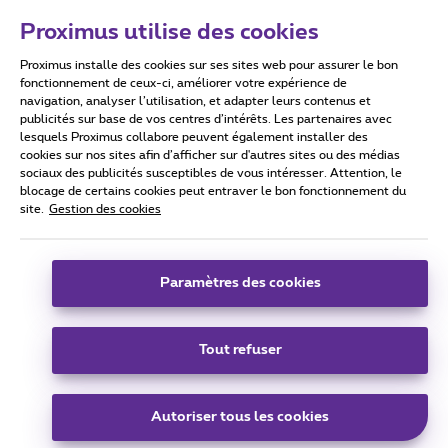
Proximus utilise des cookies
Proximus installe des cookies sur ses sites web pour assurer le bon
Conditions d'utilisation
Accessibility statement
fonctionnement de ceux-ci, améliorer votre expérience de
navigation, analyser l’utilisation, et adapter leurs contenus et
publicités sur base de vos centres d’intérêts. Les partenaires avec
lesquels Proximus collabore peuvent également installer des
cookies sur nos sites afin d’afficher sur d'autres sites ou des médias
sociaux des publicités susceptibles de vous intéresser. Attention, le
Tous droits réservés. ©
2026
Proximus
blocage de certains cookies peut entraver le bon fonctionnement du
site.
Gestion des cookies
Conditions générales, info consommateur
Liste des prix et tarifs
Accessibilité
Vie privée
Politique de gestion des cookies
Cookie manager
Coordonnées de l’entreprise
Paramètres des cookies
Ce site a été créé et est géré conformément au droit belge.
Boulevard du Roi Albert II 27 - B-1030 Bruxelles.
Tout refuser
Carrier & Wholesale Solutions
Autoriser tous les cookies
Proximus Group
|
Telindus
Jobs
|
Sitemap