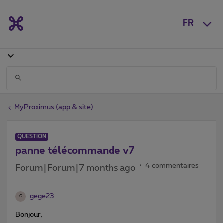
FR
MyProximus (app & site)
QUESTION
panne télécommande v7
4 commentaires
Forum|Forum|7 months ago
gege23
G
Bonjour,