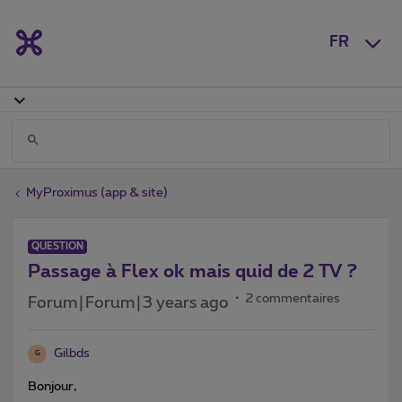
FR
MyProximus (app & site)
QUESTION
Passage à Flex ok mais quid de 2 TV ?
2 commentaires
Forum|Forum|3 years ago
Gilbds
G
Bonjour,