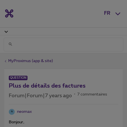
FR
MyProximus (app & site)
QUESTION
Plus de détails des factures
7 commentaires
Forum|Forum|7 years ago
neomax
N
Bonjour,