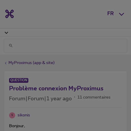
FR
MyProximus (app & site)
QUESTION
Problème connexion MyProximus
11 commentaires
Forum|Forum|1 year ago
sikonis
S
Bonjour,