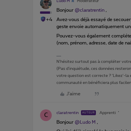
Ludo M
Modérateur
Bonjour ​
@claratrentin
,
+4
Avez‑vous déjà essayé de secouer 
geste envoie automatiquement un 
Pouvez-vous également compléter 
(nom, prénom, adresse, date de nai
N'hésitez surtout pas à compléter votre 
(Pas d'inquiétude, ces données resteront
votre question est correcte ? ‘Likez’-la
communauté en bénéficiera plus facile
J'aime
claratrentin
Apprenti
AUTEUR
C
Bonjour ​
@Ludo M
,