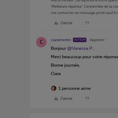
Autre conseil : La réponse à votre quest
‘Meilleure réponse’. L’ensemble de la c
me contacter en message privé sauf à
J'aime
claratrentin
Apprenti
AUTEUR
C
Bonjour ​
@Vanessa P
,
Merci beaucoup pour votre réponse
Bonne journée,
Clara
1 personne aime
J'aime