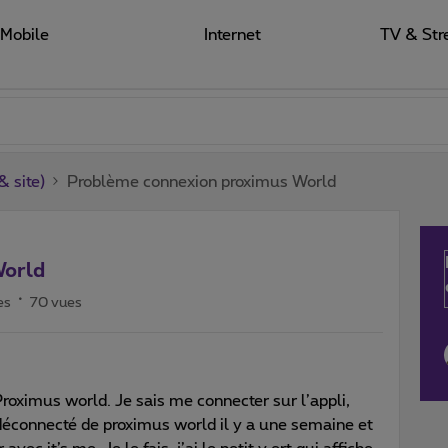
Mobile
Internet
TV & Str
 site)
Problème connexion proximus World
World
es
70 vues
Proximus world. Je sais me connecter sur l’appli,
déconnecté de proximus world il y a une semaine et