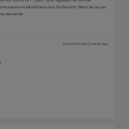
ion est correcte ? ‘Likez’-la et signalez-la comme
ommunauté en bénéficiera plus facilement. Merci de ne pas
 ma demande.
Forum|Forum|1 month ago
.