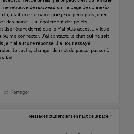
 it’s me. Je le fais, j’ai le petit v ert qui affiche
je me retrouve de nouveau sur la page de connexion
ld. ça fait une semaine que je ne peux plus jouer
ner des points. J’ai également des points
tiliser étant donné que je n’ai plus accès. J’y joue
s pu me connecter. J’ai contacté le chat qui ne sait
is je n’ai aucune réponse. J’ai tout essayé,
onnées, le cache, changer de mot de passe, passer à
y fait.
Partager
Messages plus anciens en haut de la page