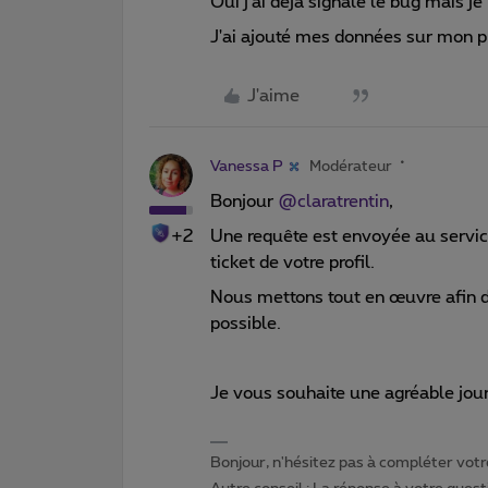
Oui j'ai déjà signalé le bug mais j
J'ai ajouté mes données sur mon pr
J'aime
Vanessa P
Modérateur
Bonjour ​
@claratrentin
,
+2
Une requête est envoyée au service
ticket de votre profil.
Nous
mettons tout en œuvre afin d
possible.
Je vous souhaite une agréable jou
Bonjour, n'hésitez pas à compléter votre