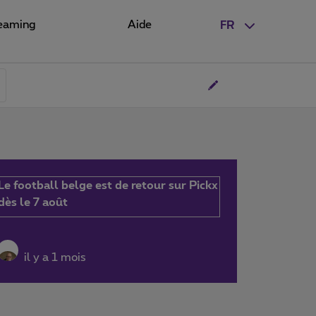
eaming
Aide
FR
Le football belge est de retour sur Pickx
dès le 7 août
il y a 1 mois