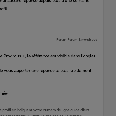
e n'ai aucune réponse depuis plus d'une semaine.
ofil.
Forum|Forum|1 month ago
 Proximus +, la référence est visible dans l’onglet
e vous apporter une réponse le plus rapidement
rnée.
 profil en indiquant votre numéro de ligne ou de client.