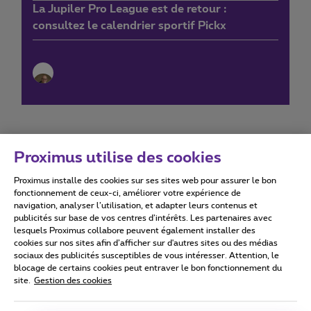
La Jupiler Pro League est de retour :
consultez le calendrier sportif Pickx
Proximus utilise des cookies
Proximus installe des cookies sur ses sites web pour assurer le bon
Conditions d'utilisation
Accessibility statement
fonctionnement de ceux-ci, améliorer votre expérience de
navigation, analyser l’utilisation, et adapter leurs contenus et
publicités sur base de vos centres d’intérêts. Les partenaires avec
lesquels Proximus collabore peuvent également installer des
cookies sur nos sites afin d’afficher sur d'autres sites ou des médias
sociaux des publicités susceptibles de vous intéresser. Attention, le
Tous droits réservés. ©
2026
Proximus
blocage de certains cookies peut entraver le bon fonctionnement du
site.
Gestion des cookies
Conditions générales, info consommateur
Liste des prix et tarifs
Accessibilité
Vie privée