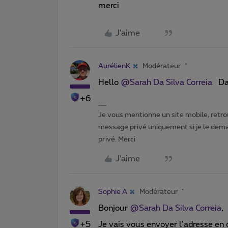
merci
J'aime
AurélienK
Modérateur
Hello
@Sarah Da Silva Correia
Dans
+6
Je vous mentionne un site mobile, retrou
message privé uniquement si je le dema
privé. Merci
J'aime
Sophie A
Modérateur
Bonjour
@Sarah Da Silva Correia
,
+5
Je vais vous envoyer l’adresse en 