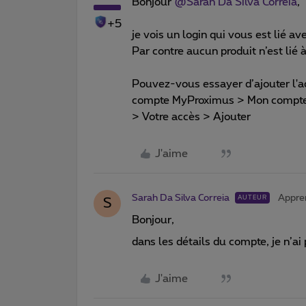
Bonjour
@Sarah Da Silva Correia
,
+5
je vois un login qui vous est lié av
Par contre aucun produit n’est lié à
Pouvez-vous essayer d’ajouter l'a
compte MyProximus > Mon compte 
> Votre accès > Ajouter
J'aime
Sarah Da Silva Correia
Appre
AUTEUR
S
Bonjour,
dans les détails du compte, je n’ai
J'aime