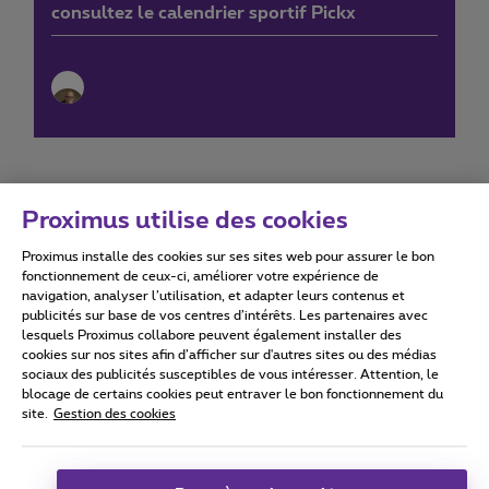
consultez le calendrier sportif Pickx
Proximus utilise des cookies
Proximus installe des cookies sur ses sites web pour assurer le bon
Conditions d'utilisation
Accessibility statement
fonctionnement de ceux-ci, améliorer votre expérience de
navigation, analyser l’utilisation, et adapter leurs contenus et
publicités sur base de vos centres d’intérêts. Les partenaires avec
lesquels Proximus collabore peuvent également installer des
cookies sur nos sites afin d’afficher sur d'autres sites ou des médias
sociaux des publicités susceptibles de vous intéresser. Attention, le
Tous droits réservés. ©
2026
Proximus
blocage de certains cookies peut entraver le bon fonctionnement du
site.
Gestion des cookies
Conditions générales, info consommateur
Liste des prix et tarifs
Accessibilité
Vie privée
Politique de gestion des cookies
Cookie manager
Coordonnées de l’entreprise