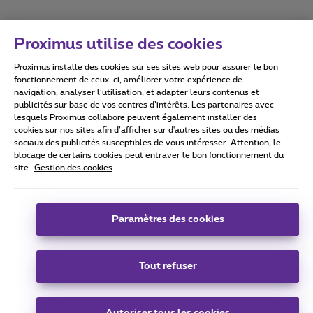
Proximus utilise des cookies
Proximus installe des cookies sur ses sites web pour assurer le bon
Conditions d'utilisation
Accessibility statement
fonctionnement de ceux-ci, améliorer votre expérience de
navigation, analyser l’utilisation, et adapter leurs contenus et
publicités sur base de vos centres d’intérêts. Les partenaires avec
lesquels Proximus collabore peuvent également installer des
cookies sur nos sites afin d’afficher sur d'autres sites ou des médias
sociaux des publicités susceptibles de vous intéresser. Attention, le
Tous droits réservés. ©
2026
Proximus
blocage de certains cookies peut entraver le bon fonctionnement du
site.
Gestion des cookies
Conditions générales, info consommateur
Liste des prix et tarifs
Accessibilité
Vie privée
Politique de gestion des cookies
Cookie manager
Coordonnées de l’entreprise
Paramètres des cookies
Ce site a été créé et est géré conformément au droit belge.
Boulevard du Roi Albert II 27 - B-1030 Bruxelles.
Tout refuser
Carrier & Wholesale Solutions