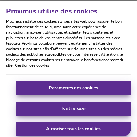
Proximus utilise des cookies
Proximus installe des cookies sur ses sites web pour assurer le bon
Conditions d'utilisation
Accessibility statement
fonctionnement de ceux-ci, améliorer votre expérience de
navigation, analyser l’utilisation, et adapter leurs contenus et
publicités sur base de vos centres d’intérêts. Les partenaires avec
lesquels Proximus collabore peuvent également installer des
cookies sur nos sites afin d’afficher sur d'autres sites ou des médias
sociaux des publicités susceptibles de vous intéresser. Attention, le
Tous droits réservés. ©
2026
Proximus
blocage de certains cookies peut entraver le bon fonctionnement du
site.
Gestion des cookies
Conditions générales, info consommateur
Liste des prix et tarifs
Accessibilité
Vie privée
Politique de gestion des cookies
Cookie manager
Coordonnées de l’entreprise
Paramètres des cookies
Ce site a été créé et est géré conformément au droit belge.
Boulevard du Roi Albert II 27 - B-1030 Bruxelles.
Tout refuser
Carrier & Wholesale Solutions
Autoriser tous les cookies
Proximus Group
|
Telindus
Jobs
|
Sitemap