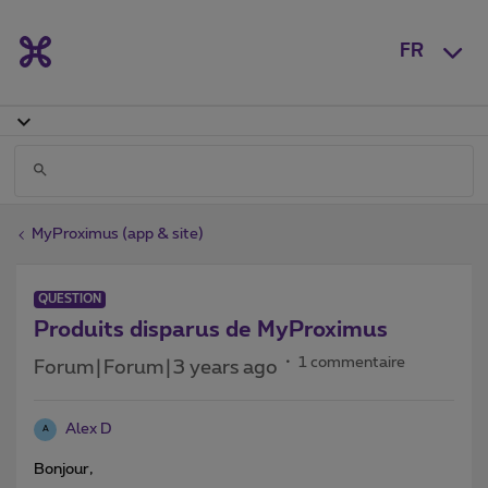
FR
MyProximus (app & site)
QUESTION
Produits disparus de MyProximus
1 commentaire
Forum|Forum|3 years ago
Alex D
A
Bonjour,