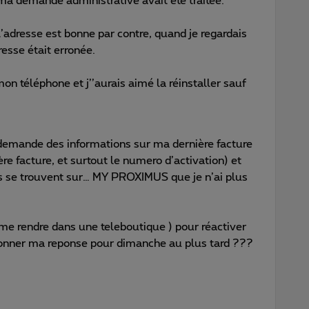
ma demande administrative avait été traitée.
l’adresse est bonne par contre, quand je regardais
resse était erronée.
on téléphone et j’’aurais aimé la réinstaller sauf
 demande des informations sur ma dernière facture
ère facture, et surtout le numero d’activation) et
s se trouvent sur… MY PROXIMUS que je n’ai plus
me rendre dans une teleboutique ) pour réactiver
onner ma reponse pour dimanche au plus tard ???