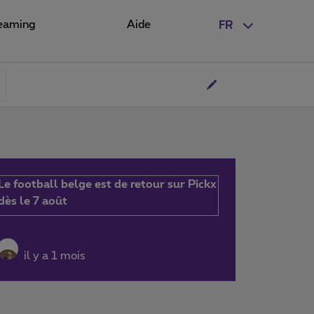
eaming
Aide
FR
Le football belge est de retour sur Pickx
dès le 7 août
il y a 1 mois