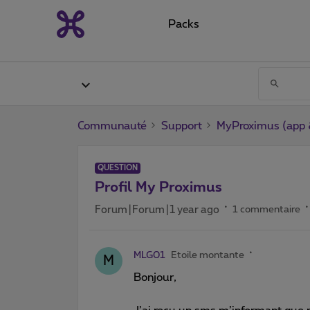
Packs
Communauté
Support
MyProximus (app &
QUESTION
Profil My Proximus
Forum|Forum|1 year ago
1 commentaire
MLG01
Etoile montante
M
Bonjour,