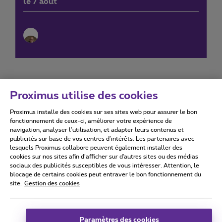
le 7 août
Proximus utilise des cookies
Proximus installe des cookies sur ses sites web pour assurer le bon
Conditions d'utilisation
Accessibility statement
fonctionnement de ceux-ci, améliorer votre expérience de
navigation, analyser l’utilisation, et adapter leurs contenus et
publicités sur base de vos centres d’intérêts. Les partenaires avec
lesquels Proximus collabore peuvent également installer des
cookies sur nos sites afin d’afficher sur d'autres sites ou des médias
sociaux des publicités susceptibles de vous intéresser. Attention, le
Tous droits réservés. ©
2026
Proximus
blocage de certains cookies peut entraver le bon fonctionnement du
site.
Gestion des cookies
Conditions générales, info consommateur
Liste des prix et tarifs
Accessibilité
Vie privée
Politique de gestion des cookies
Cookie manager
Coordonnées de l’entreprise
Paramètres des cookies